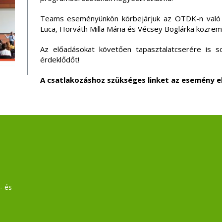
Teams eseményünkön körbejárjuk az OTDK-n való p
Luca, Horváth Milla Mária és Vécsey Boglárka közre
Az előadásokat követően tapasztalatcserére is so
érdeklődőt!
A csatlakozáshoz szükséges linket az esemény e
- és