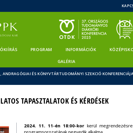
Események
ELTE a
Hírek
KAPC
sajtóban
ÓKIÍRÁS
PROGRAM
INFORMÁCIÓK
KÖZÉPISK
GALÉRIA
AI, ANDRAGÓGIAI ÉS KÖNYVTÁRTUDOMÁNYI SZEKCIÓ KONFERENCIÁJ
LATOS TAPASZTALATOK ÉS KÉRDÉSEK
2024. 11. 11-én 18:00-kor
kerül megrendezésre
programsorozatának negyedik alkalma.