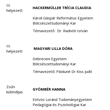
III.
HACKERMÜLLER TRÍCIA CLAUDIA
helyezett
Károli Gáspár Református Egyetem
Bölcsészettudományi Kar
Témavezető : Dr. Radnóti István
III.
MAGYARI LILLA DÓRA
helyezett
Debreceni Egyetem
Bölcsészettudományi Kar
Témavezető: Páskuné Dr Kiss Judit
Zsűri
GYÖMBÉR HANNA
különdíjas
Eötvös Loránd Tudományegyetem
Pedagógiai és Pszichológiai Kar