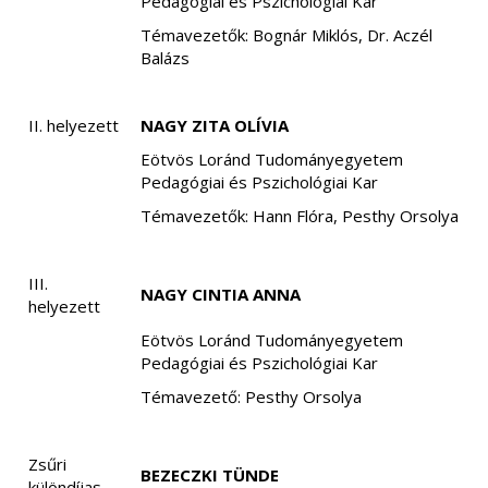
Pedagógiai és Pszichológiai Kar
Témavezetők: Bognár Miklós, Dr. Aczél
Balázs
II. helyezett
NAGY ZITA OLÍVIA
Eötvös Loránd Tudományegyetem
Pedagógiai és Pszichológiai Kar
Témavezetők: Hann Flóra, Pesthy Orsolya
III.
NAGY CINTIA ANNA
helyezett
Eötvös Loránd Tudományegyetem
Pedagógiai és Pszichológiai Kar
Témavezető: Pesthy Orsolya
Zsűri
BEZECZKI TÜNDE
különdíjas