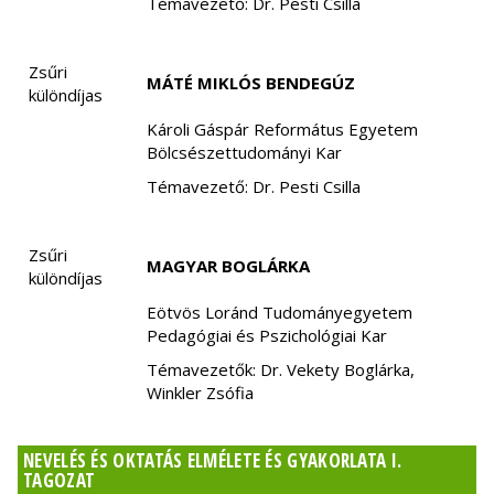
Témavezető: Dr. Pesti Csilla
Zsűri
MÁTÉ MIKLÓS BENDEGÚZ
különdíjas
Károli Gáspár Református Egyetem
Bölcsészettudományi Kar
Témavezető: Dr. Pesti Csilla
Zsűri
MAGYAR BOGLÁRKA
különdíjas
Eötvös Loránd Tudományegyetem
Pedagógiai és Pszichológiai Kar
Témavezetők: Dr. Vekety Boglárka,
Winkler Zsófia
NEVELÉS ÉS OKTATÁS ELMÉLETE ÉS GYAKORLATA I.
TAGOZAT