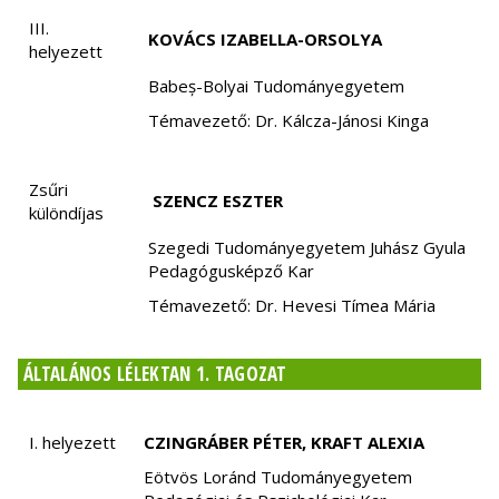
III.
KOVÁCS IZABELLA-ORSOLYA
helyezett
Babeș-Bolyai Tudományegyetem
Témavezető: Dr. Kálcza-Jánosi Kinga
Zsűri
SZENCZ ESZTER
különdíjas
Szegedi Tudományegyetem Juhász Gyula
Pedagógusképző Kar
Témavezető: Dr. Hevesi Tímea Mária
ÁLTALÁNOS LÉLEKTAN 1. TAGOZAT
I. helyezett
CZINGRÁBER PÉTER, KRAFT ALEXIA
Eötvös Loránd Tudományegyetem