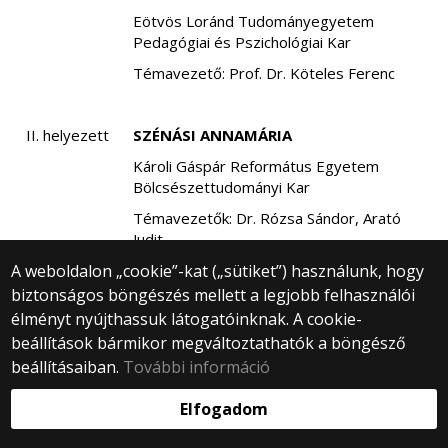
Eötvös Loránd Tudományegyetem
Pedagógiai és Pszichológiai Kar
Témavezető: Prof. Dr. Köteles Ferenc
II. helyezett
SZÉNÁSI ANNAMÁRIA
Károli Gáspár Református Egyetem
Bölcsészettudományi Kar
Témavezetők: Dr. Rózsa Sándor, Arató
Judit
A weboldalon „cookie”-kat („sütiket”) használunk, hogy
biztonságos böngészés mellett a legjobb felhasználói
III.
NÉMETH ZSÓFIA
élményt nyújthassuk látogatóinknak. A cookie-
helyezett
beállítások bármikor megváltoztathatók a böngésző
Eötvös Loránd Tudományegyetem
beállításaiban.
További információ
Pedagógiai és Pszichológiai Kar -
Szombathely
Elfogadom
Témavezető: Dr. Nagy Beáta Magda