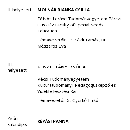
II. helyezett
MOLNÁR BIANKA CSILLA
Eötvös Loránd Tudományegyetem Bárczi
Gusztáv Faculty of Special Needs
Education
Témavezetők: Dr. Káldi Tamás, Dr.
Mészáros Éva
III.
KOSZTOLÁNYI ZSÓFIA
helyezett
Pécsi Tudományegyetem
Kultúratudományi, Pedagógusképző és
Vidékfejlesztési Kar
Témavezető: Dr. Györkő Enikő
Zsűri
RÉPÁSI PANNA
különdíjas