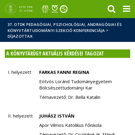
Események
ELTE a
Hírek
sajtóban
37. OTDK PEDAGÓGIAI, PSZICHOLÓGIAI, ANDRAGÓGIAI ÉS
>
KÖNYVTÁRTUDOMÁNYI SZEKCIÓ KONFERENCIÁJA
DÍJAZOTTAK
A KÖNYVTÁRÜGY AKTUÁLIS KÉRDÉSEI TAGOZAT
I. helyezett
FARKAS FANNI REGINA
Eötvös Loránd Tudományegyetem
Bölcsészettudományi Kar
Témavezető: Dr. Bella Katalin
II. helyezett
JUHÁSZ ISTVÁN
Apor Vilmos Katolikus Főiskola
Témavezető: Dr. Csürkéné dr. Mándi