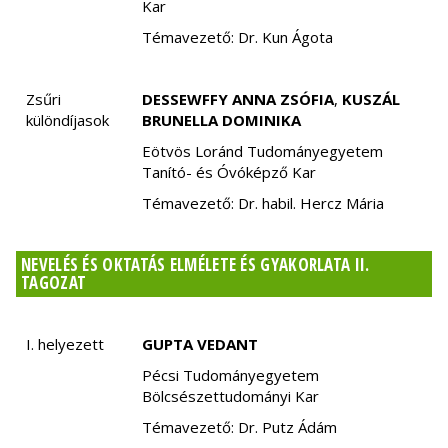
Kar
Témavezető: Dr. Kun Ágota
Zsűri
DESSEWFFY ANNA ZSÓFIA
,
KUSZÁL
különdíjasok
BRUNELLA DOMINIKA
Eötvös Loránd Tudományegyetem
Tanító- és Óvóképző Kar
Témavezető: Dr. habil. Hercz Mária
NEVELÉS ÉS OKTATÁS ELMÉLETE ÉS GYAKORLATA II.
TAGOZAT
I. helyezett
GUPTA VEDANT
Pécsi Tudományegyetem
Bölcsészettudományi Kar
Témavezető: Dr. Putz Ádám